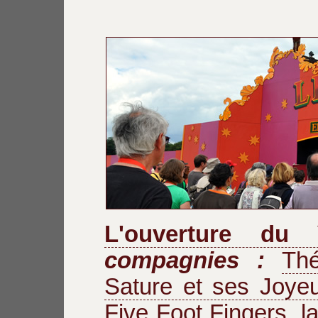
L'ouverture du 
compagnies :
Thé
Sature et ses Joye
Five Foot Fingers
,
l