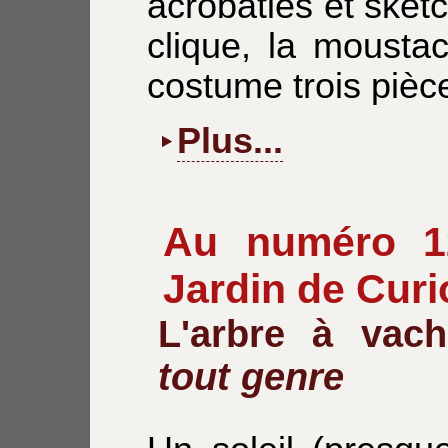
acrobaties et sket
clique, la mousta
costume trois pièc
Plus...
Au numéro 12
Jardin de Curi
L'arbre à vac
tout genre