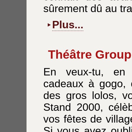
sûrement dû au tra
Plus...
Théâtre Group
En veux-tu, en
cadeaux à gogo, d
des gros lolos, v
Stand 2000, célèb
vos fêtes de villa
Si vous avez oubl