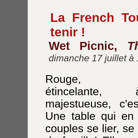
La French To
tenir !
Wet Picnic,
T
dimanche 17 juillet à
Rouge, fla
étincelante, 
majestueuse, c'e
Une table qui en
couples se lier, se 