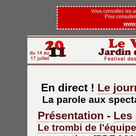
Vous consultez les 
Pour consulter l
www.
En direct !
Le jour
La parole aux spect
Présentation
-
Les
Le trombi de l'équip