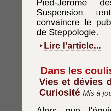
Pied-Jérôme d
Suspension te
convaincre le publ
de Steppologie.
Lire l'article...
Dans les couli
Vies et dévies 
Curiosité
Mis à j
Alors que l'équi