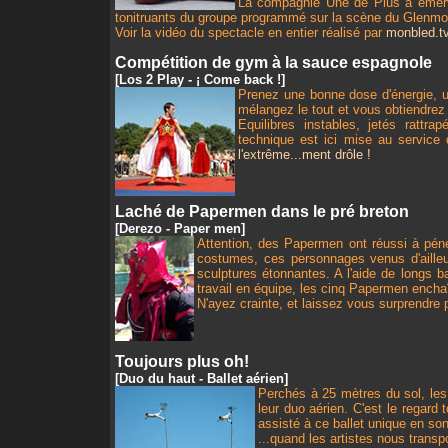
La compagnie Une de Plus a émervei
tonitruants du groupe programmé sur la scène du Glenmo
Voir la vidéo du spectacle en entier réalisé par
monbled.t
Compétition de gym à la sauce espagnole
[Los 2 Play - ¡ Come back !]
Prenez une bonne dose d'énergie, 
mélangez le tout et vous obtiendrez
Equilibres instables, jetés rattr
technique est ici mise au service 
l'extrême...ment drôle !
Laché de Papermen dans le pré breton
[Derezo - Paper men]
Attention, des Papermen ont réussi à pénét
costumes, ces personnages venus d'ailleu
sculptures étonnantes. A l'aide de longs b
travail en équipe, les cinq Papermen enchaî
N'ayez crainte, et laissez vous surprendre
Toujours plus oh!
[Duo du haut - Ballet aérien]
Perchés à 25 mètres du sol, le
leur duo aérien. C'est le regard 
assisté à ce ballet unique en so
...quand les artistes nous transp