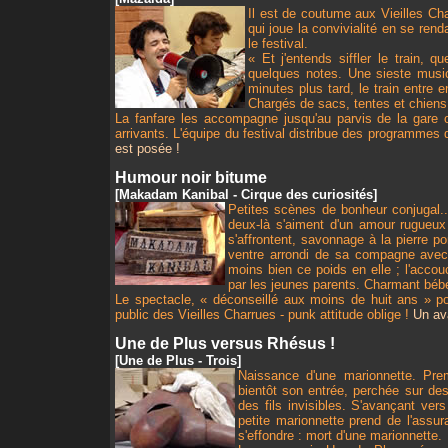
Il est de coutume aux Vieilles Char
qui joue la convivialité en se rend
le festival.
« Et j'entends siffler le train, q
quelques notes. Une sieste musi
minutes plus tard, le train entre 
Chargés de sacs, tentes et chiens,
La fanfare les accompagne jusqu'au parvis de la gare o
arrivants. L'équipe du festival distribue des programmes 
est posée !
Humour noir bitume
[Makadam Kanibal - Cirque des curiosités]
Petites scènes de bonheur conjugal.
deux-là s'aiment d'un amour rugueux 
s'affrontent, savonnage à la pierre 
ventre arrondi de sa compagne avec
moins bien ce poids en elle ; l'accou
par les jeunes parents. Charmant bébé
Le spectacle, « déconseillé aux moins de huit ans » pou
public des Vieilles Charrues - punk attitude oblige !
Un av
Une de Plus versus Rhésus !
[Une de Plus - Trois]
Naissance d'une marionnette. Prem
bientôt son entrée, perchée sur d
des fils invisibles. S'avançant vers
petite marionnette prend de l'assur
s'effondre : mort d'une marionnette.