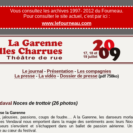
Vous consultez les archives 1997- 2012 du Fourneau.
Pour consulter le site actuel, c'est par ici :
www.lefourneau.com
Le journal
-
Présentation
-
Les compagnies
La presse
-
La vidéo
-
Dossier de presse
(pdf 758ko)
daval
Noces de trottoir (26 photos)
rse la Garenne
es, jalousies, passions, coups de foudre.... A la Garenne, les danseurs mor
es Vendaval nous emportent dans la magie des sentiments avec leurs Noces
seurs s'envolent et s'échappent dans un ballet de passion aérienne. Un 
e au cœur du festival.