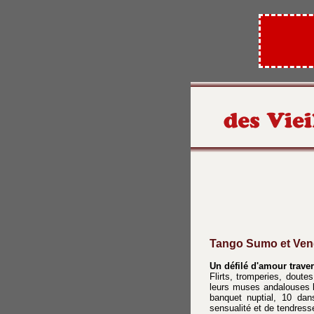
Tango Sumo et Ven
Un défilé d'amour trave
Flirts, tromperies, dout
leurs muses andalouses l
banquet nuptial, 10 dan
sensualité et de tendress