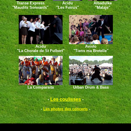
Transe Express
Acidu
Albadulke
"Maudits Sonnants"
"Les Foirus"
"Malaje"
Acidu
Avisto
"La Chorale de St Fulbert"
"Tiens ma Bretelle"
La Comparsita
Urban Drum & Bass
-
Les coulisses
-
-
Les photos des concerts
-