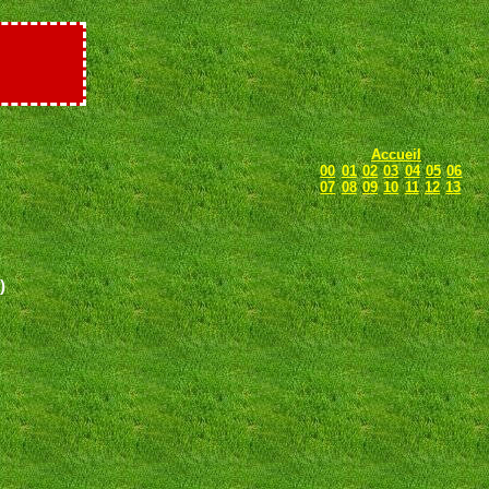
Accueil
00
01
02
03
04
05
06
07
08
09
10
11
12
13
)