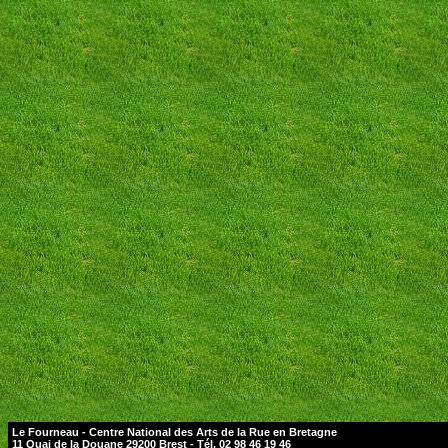
Le Fourneau - Centre National des Arts de la Rue en Bretagne
11 Quai de la Douane 29200 Brest - Tél. 02 98 46 19 46