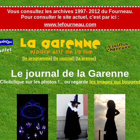
Vous consultez les archives 1997- 2012 du Fourneau.
Pour consulter le site actuel, c'est par ici :
www.lefourneau.com
[
le programme
] [
le journal
] [
la presse
]
Le journal de la Garenne
(Clicliclique sur les photos !... ou regarde
les images qui bougent