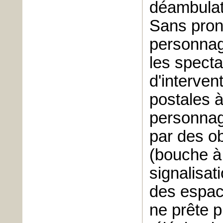
déambulat
Sans pron
personnage
les specta
d'interven
postales 
personnage
par des ob
(bouche à
signalisati
des espac
ne prête p