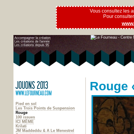
Vous consultez les 
Pour consulter l
www.
Accompagner la création
Les créations de l'année
Les créations depuis 95
Rouge
Pied en sol
Les Trois Points de Suspension
Rouge
100 issues
ICI MÊME
Krilati
JM Maddeddu & A Le Menestrel