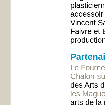
plasticien
accessoiri
Vincent Sa
Faivre et
production 
Partena
Le Fourne
Chalon-su
des Arts 
les Mague
arts de la