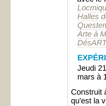
Locmiqué
Halles d
Questem
Arte à 
DésARTi
EXPÉR
Jeudi 2
mars à 
Construit 
qu'est la v