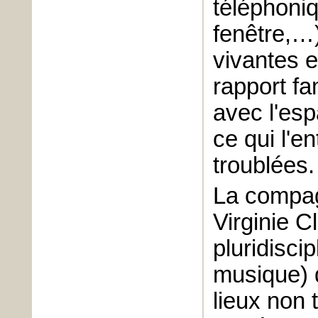
téléphoniq
fenêtre,…)
vivantes e
rapport fa
avec l'esp
ce qui l'e
troublées.
La compag
Virginie C
pluridisci
musique) 
lieux non 