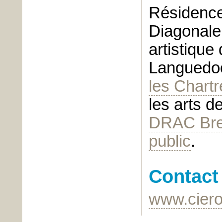
Résidence 
Diagonale 
artistique
Languedoc
les Chartr
les arts de
DRAC Bre
public
.
Contact
www.ciero