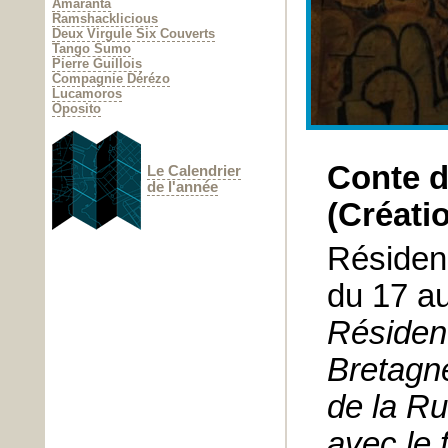
Amaranta
Ramshacklicious
Deux Virgule Six Couverts
Tango Sumo
Pierre Guillois
Compagnie Dérézo
Lucamoros
Oposito
Conte d
Le Calendrier
de l'année
(Créati
Résiden
du 17 a
Résiden
Bretagn
de la Ru
avec le 