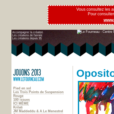
Vous consultez les 
Pour consulter l
www.
Accompagner la création
Les créations de l'année
Les créations depuis 95
Oposit
Pied en sol
Les Trois Points de Suspension
Rouge
100 issues
ICI MÊME
Krilati
JM Maddeddu & A Le Menestrel