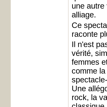
une autre 
alliage.
Ce spectac
raconte pl
Il n'est p
vérité, si
femmes e
comme la 
spectacle-
Une allégo
rock, la v
classique.