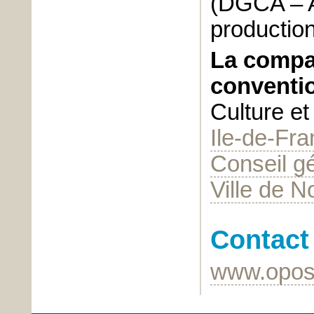
(DGCA – A
production
La compa
conventi
Culture e
Ile-de-Fr
Conseil g
Ville de N
Contact
www.oposi