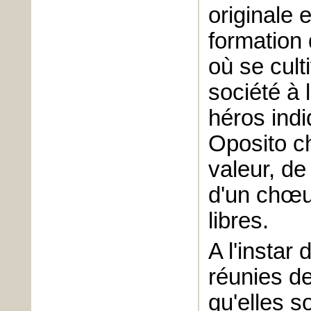
originale 
formation 
où se cult
société à
héros ind
Oposito ch
valeur, de
d'un chœ
libres.
A l'instar
réunies de
qu'elles s