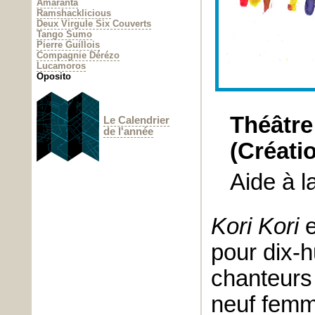
Amaranta
Ramshacklicious
Deux Virgule Six Couverts
Tango Sumo
Pierre Guillois
Compagnie Dérézo
Lucamoros
Oposito
Théâtre
Le Calendrier
de l'année
(Créati
Aide à l
Kori Kori
e
pour dix-h
chanteurs
neuf femm