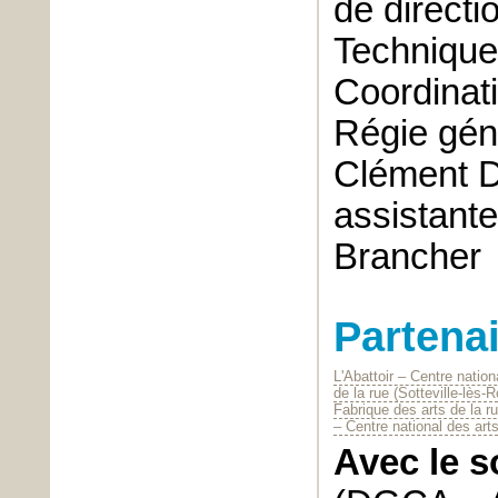
de directi
Technique
Coordinati
Régie gén
Clément D
assistant
Brancher
Partena
L'Abattoir – Centre natio
de la rue (Sotteville-lès-
Fabrique des arts de la r
– Centre national des arts
Avec le s