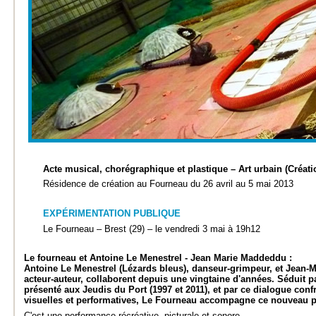
Acte musical, chorégraphique et plastique – Art urbain (Créati
Résidence de création au Fourneau du 26 avril au 5 mai 2013
EXPÉRIMENTATION PUBLIQUE
Le Fourneau – Brest (29) – le vendredi 3 mai à 19h12
Le fourneau et Antoine Le Menestrel - Jean Marie Maddeddu :
Antoine Le Menestrel (Lézards bleus), danseur-grimpeur, et Jean-
acteur-auteur, collaborent depuis une vingtaine d'années. Séduit 
présenté aux Jeudis du Port (1997 et 2011), et par ce dialogue conf
visuelles et performatives, Le Fourneau accompagne ce nouveau p
C'est une performance récréative, picturale et sonore.