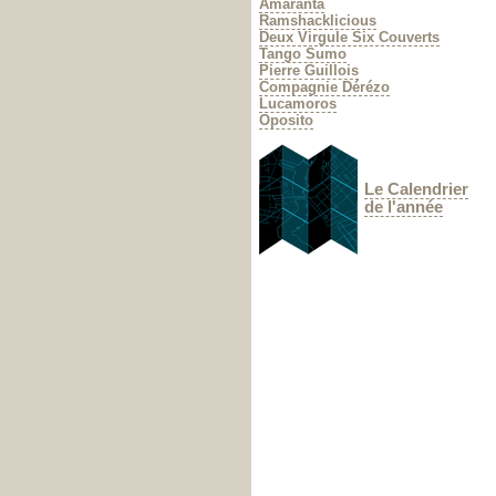
Amaranta
Ramshacklicious
Deux Virgule Six Couverts
Tango Sumo
Pierre Guillois
Compagnie Dérézo
Lucamoros
Oposito
Le Calendrier
de l'année