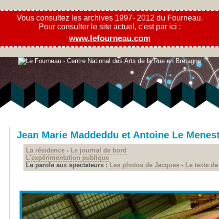
Vous consultez les archives 1997- 2012 du Fourneau.
Pour consulter le site actuel, c'est par ici :
www.lefourneau.com
Jean Marie Maddeddu et Antoine Le Menest
La résidence
-
Le journal de bord
L'expérimentation publique
La parole aux spectateurs :
Les photos de Jacques
-
Le texte de