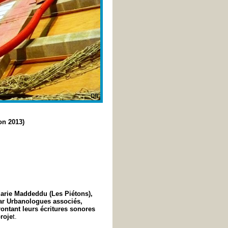
on 2013)
Marie Maddeddu (Les Piétons),
par Urbanologues associés,
rontant leurs écritures sonores
roje
t.