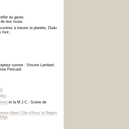
reflet du geste.
 de leur muse.
ncontres à travers la planète, Dudu
 font...
epteur sonore : Vincent Lambert,
Anne Péricard
t)
.
lle)
.
Sète)
et la M.J.C.- Scène de
ence Alpes Côte d'Azur
,
la Région
d'Apt
.