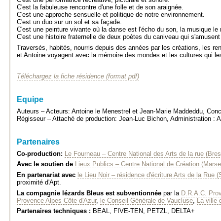
C'est la fabuleuse rencontre d'une folle et de son araignée.
C'est une approche sensuelle et politique de notre environnement.
C'est un duo sur un sol et sa façade.
C'est une peinture vivante où la danse est l'écho du son, la musique le 
C'est une histoire fraternelle de deux poètes du caniveau qui s'amusent
Traversés, habités, nourris depuis des années par les créations, les re
et Antoine voyagent avec la mémoire des mondes et les cultures qui les
Téléchargez la fiche résidence (format pdf)
Equipe
Auteurs – Acteurs: Antoine le Menestrel et Jean-Marie Maddeddu, Conc
Régisseur – Attaché de production: Jean-Luc Bichon, Administration : 
Partenaires
Co-production:
Le Fourneau – Centre National des Arts de la rue (Bres
Avec le soutien de
Lieux Publics – Centre National de Création (Marsei
En partenariat avec
le Lieu Noir – résidence d'écriture Arts de la Rue (
proximité d'Apt.
La compagnie lézards Bleus est subventionnée
par la
D.R.A.C. Prov
Provence Alpes Côte d'Azur
,
le Conseil Générale de Vaucluse
,
La ville 
Partenaires techniques :
BEAL, FIVE-TEN, PETZL, DELTA+