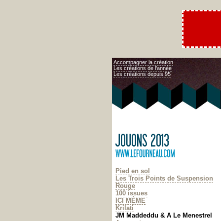
Accompagner la création
Les créations de l'année
Les créations depuis 95
Pied en sol
Les Trois Points de Suspension
Rouge
100 issues
ICI MÊME
Krilati
JM Maddeddu & A Le Menestrel