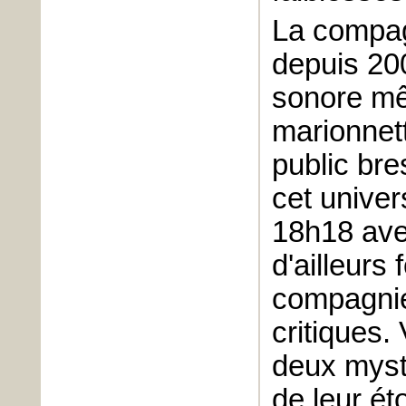
La compag
depuis 200
sonore mê
marionnett
public bre
cet unive
18h18 avec
d'ailleurs 
compagnie
critiques.
deux mys
de leur é