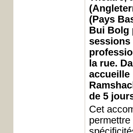
(Angleter
(Pays Bas
Bui Bolg 
sessions 
professio
la rue. D
accueille
Ramshack
de 5 jour
Cet acco
permettre
spécificit