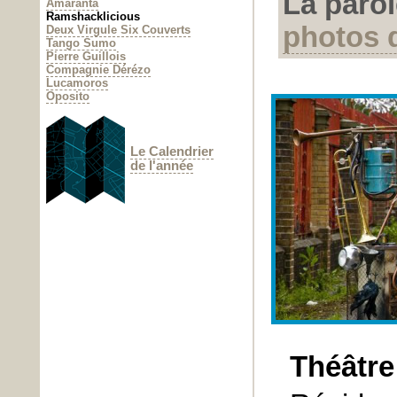
La parol
Amaranta
Ramshacklicious
photos 
Deux Virgule Six Couverts
Tango Sumo
Pierre Guillois
Compagnie Dérézo
Lucamoros
Oposito
Le Calendrier
de l'année
Théâtre