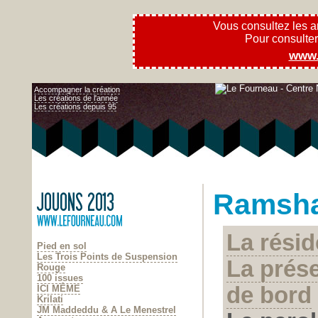
Vous consultez les 
Pour consulter l
www.
Accompagner la création
Les créations de l'année
Les créations depuis 95
Ramsha
La rési
Pied en sol
Les Trois Points de Suspension
La prés
Rouge
100 issues
de bord
ICI MÊME
Krilati
JM Maddeddu & A Le Menestrel