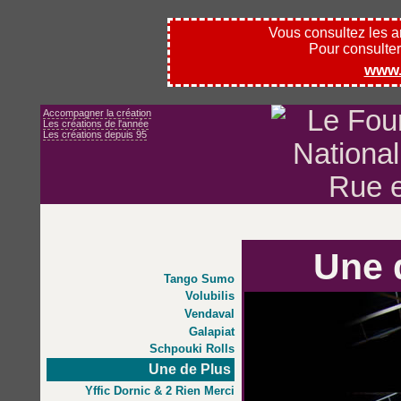
Vous consultez les 
Pour consulter l
www.
Accompagner la création
Les créations de l'année
Les créations depuis 95
Une 
Tango Sumo
Volubilis
Vendaval
Galapiat
Schpouki Rolls
Une de Plus
Yffic Dornic & 2 Rien Merci