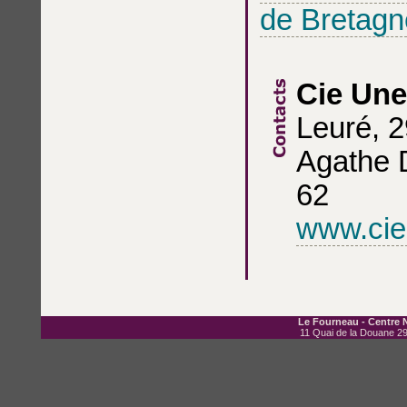
de Bretagn
Cie Une
Leuré, 
Agathe D
62
www.cie
Le Fourneau - Centre N
11 Quai de la Douane 29