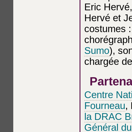
Eric Hervé
Hervé et J
costumes :
chorégraph
Sumo
), so
chargée de
Partena
Centre Nati
Fourneau
,
la DRAC B
Général du