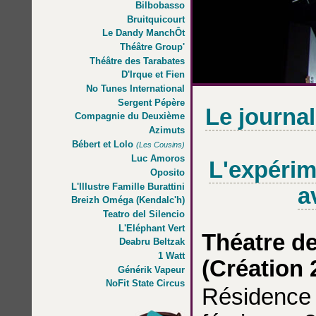
Bilbobasso
Bruitquicourt
Le Dandy ManchÔt
Théâtre Group'
Théâtre des Tarabates
D'Irque et Fien
No Tunes International
Sergent Pépère
Le journa
Compagnie du Deuxième
Azimuts
Bébert et Lolo
(Les Cousins)
Luc Amoros
L'expérim
Oposito
L'Illustre Famille Burattini
a
Breizh Oméga (Kendalc'h)
Teatro del Silencio
L'Eléphant Vert
Théatre de
Deabru Beltzak
1 Watt
(Création 
Générik Vapeur
NoFit State Circus
Résidence 