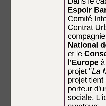
Dans le cad
Espoir Ba
Comité Inte
Contrat Ur
compagni
National d
et le
Conse
l'Europe
à 
projet "
La 
projet tien
porteur d'u
sociale. L'