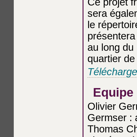
Ce projet f
sera égalem
le répertoi
présentera 
au long du 
quartier de
Téléchargez
Equipe
Olivier Ge
Germser : 
Thomas Cha