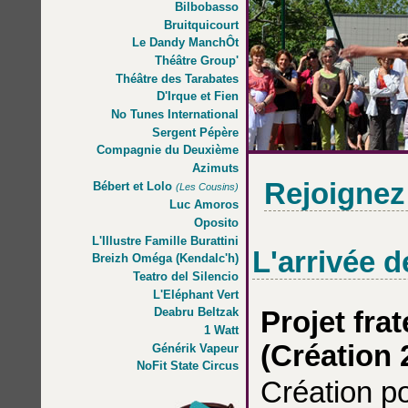
Bilbobasso
Bruitquicourt
Le Dandy ManchÔt
Théâtre Group'
Théâtre des Tarabates
D'Irque et Fien
No Tunes International
Sergent Pépère
Compagnie du Deuxième
Azimuts
Rejoignez
Bébert et Lolo
(Les Cousins)
Luc Amoros
Oposito
L'Illustre Famille Burattini
L'arrivée 
Breizh Oméga (Kendalc'h)
Teatro del Silencio
L'Eléphant Vert
Deabru Beltzak
Projet fra
1 Watt
(Création 
Générik Vapeur
NoFit State Circus
Création po