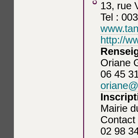
13, rue 
Tel : 00
www.ta
http://
Rensei
Oriane 
06 45 31
oriane
Inscript
Mairie d
Contact
02 98 34