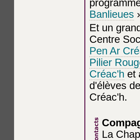
programm
Banlieues
Et un gran
Centre Soci
Pen Ar Cré
Pilier Rou
Créac'h
et 
d'élèves de
Créac'h.
Compag
La Chap