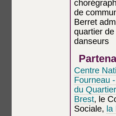
chorégraph
de communi
Berret admi
quartier de 
danseurs
Partena
Centre Nati
Fourneau -
du Quartier
Brest
, le 
Sociale,
la