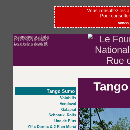
Vous consultez les 
Pour consulter l
www.
Accompagner la création
Les créations de l'année
Les créations depuis 95
Tango
Tango Sumo
Volubilis
Vendaval
Galapiat
Schpouki Rolls
Une de Plus
Yffic Dornic & 2 Rien Merci