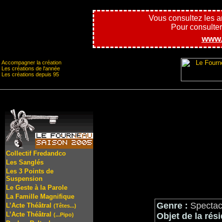
Vous consultez les 
Pour consulter l
www.
Accompagner la création
Les créations de l'année
Les créations depuis 95
Collectif Fredandco
Les Sanglés
Les 3 Points de
Suspension
Le Geste à la Parole
La Famille Magnifique
Genre :
Spectacl
L’Acte Théâtral
(Têtes...)
L’Acte Théâtral
Objet de la rés
(...Pipo)