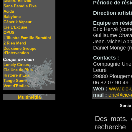
Deabru Beltzak
Période de rési
Sans Paradis Fixe
Acidu
Direction artist
Babylone
Générik Vapeur
Equipe en rési
Cie L'Excuse
Eric Hervé (com
OPUS
Guillaume Chav
L’Illustre Famille Burattini
Jean-Michel Appr
2 Rien Merci
Daniel Monge (m
Deuxième Groupe
d’Intervention
Contacts :
Coups de main
Compagnie Une 
Lonely Circus
Leuré
Cie Une de Plus
Histoire d’Eux
29880 Plougern
Tango Sumo
06.82.07.90.49
Vent d'Etoiles
Web :
www.cie-
mail :
eric@cie
Multimédia
Sortie
Des mots, 
recherche 