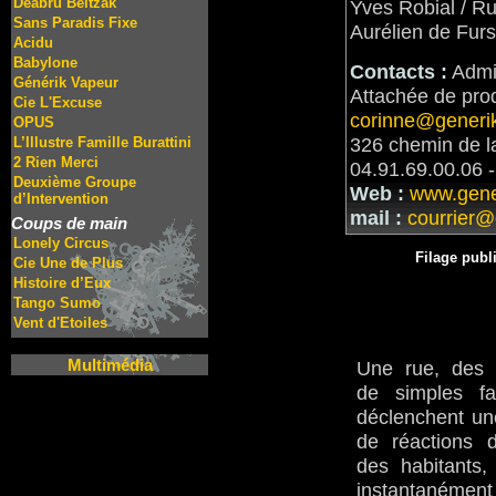
Deabru Beltzak
Yves Robial / Ru
Sans Paradis Fixe
Aurélien de Furs
Acidu
Babylone
Contacts :
Admin
Générik Vapeur
Attachée de prod
Cie L'Excuse
corinne@generi
OPUS
326 chemin de l
L’Illustre Famille Burattini
2 Rien Merci
04.91.69.00.06 -
Deuxième Groupe
Web :
www.gene
d’Intervention
mail :
courrier@
Coups de main
Lonely Circus
Filage publ
Cie Une de Plus
Histoire d’Eux
Tango Sumo
Vent d'Etoiles
Une rue, des 
Multimédia
de simples fa
déclenchent u
de réactions 
des habitants,
instantané