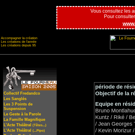
Vous consultez les 
Pour consulter l
www.
Accompagner la création
Les créations de l'année
Les créations depuis 95
période de rési
Objectif de la r
Collectif Fredandco
Les Sanglés
Equipe en rési
Les 3 Points de
Suspension
Bruno Montlahuc 
Le Geste à la Parole
Kuntz / Riké / B
La Famille Magnifique
/ Jean Georges T
L’Acte Théâtral
(Têtes...)
/ Kevin Morizur /
L’Acte Théâtral
(...Pipo)