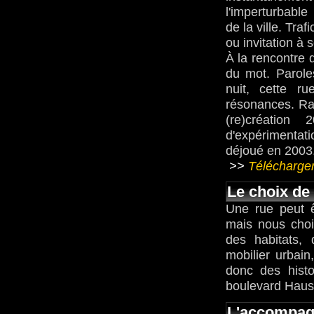
l'imperturbable
de la ville. Trafi
ou invitation à s
À la rencontre 
du mot. Parole
nuit, cette r
résonances. Rad
(re)création
d'expérimentat
déjoué en 2003
>>
Télécharger
Le choix de 
Une rue peut êt
mais nous chois
des habitats, 
mobilier urbai
donc des histo
boulevard Hau
L'accompag