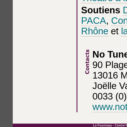
Soutiens
PACA
,
Con
Rhône
et
l
No Tune
90 Plage
13016 M
Joëlle 
0033 (0)
www.notu
Le Fourneau - Centre N