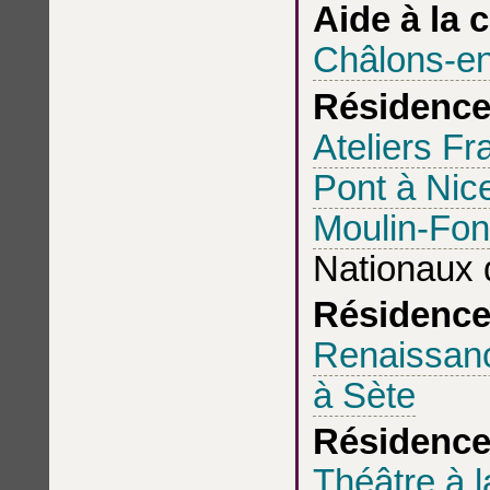
Aide à la 
Châlons-e
Résidences
Ateliers Fr
Pont à Nic
Moulin-Fon
Nationaux 
Résidences
Renaissan
à Sète
Résidence
Théâtre à l