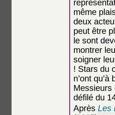
représentat
même plaisi
deux acteu
peut être p
le sont dev
montrer leu
soigner leu
! Stars du 
n’ont qu’à 
Messieurs D
défilé du 14
Après
Les 