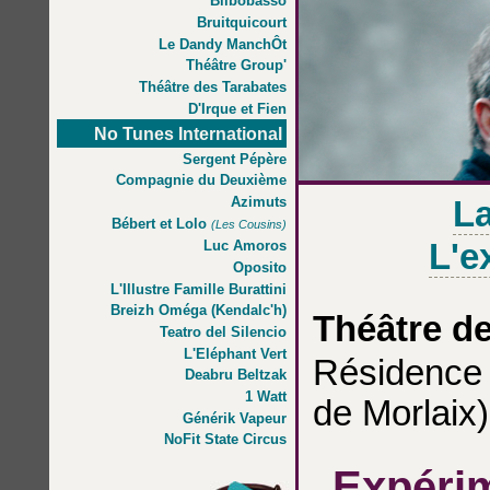
Bilbobasso
Bruitquicourt
Le Dandy ManchÔt
Théâtre Group'
Théâtre des Tarabates
D'Irque et Fien
No Tunes International
Sergent Pépère
Compagnie du Deuxième
Azimuts
La
Bébert et Lolo
(Les Cousins)
L'e
Luc Amoros
Oposito
L'Illustre Famille Burattini
Breizh Oméga (Kendalc'h)
Théâtre de
Teatro del Silencio
L'Eléphant Vert
Résidence 
Deabru Beltzak
1 Watt
de Morlaix)
Générik Vapeur
NoFit State Circus
Expérim