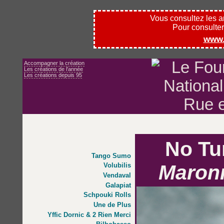
Vous consultez les 
Pour consulter l
www.
Accompagner la création
Les créations de l'année
Les créations depuis 95
No Tu
Tango Sumo
Maron
Volubilis
Vendaval
Galapiat
Schpouki Rolls
Une de Plus
Yffic Dornic & 2 Rien Merci