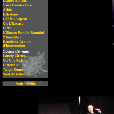
Deabru Beltzak
Sans Paradis Fixe
Acidu
Babylone
Générik Vapeur
Cie L'Excuse
OPUS
L’Illustre Famille Burattini
2 Rien Merci
Deuxième Groupe
d’Intervention
Coups de main
Lonely Circus
Cie Une de Plus
Histoire d’Eux
Tango Sumo
Vent d'Etoiles
Multimédia