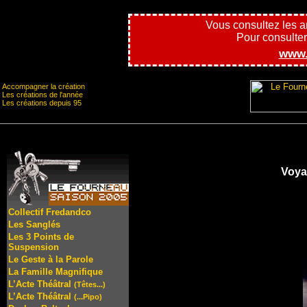
Vous consultez les 
Pour consulter l
www.
Accompagner la création
Les créations de l'année
Les créations depuis 95
Voya
Collectif Fredandco
Les Sanglés
Les 3 Points de
Suspension
Le Geste à la Parole
La Famille Magnifique
L’Acte Théâtral
(Têtes...)
L’Acte Théâtral
(...Pipo)