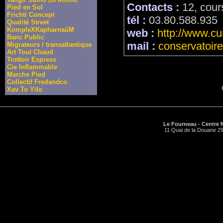
Contacts :
12, cour
Pied en Sol
Frichti Concept
tél :
03.80.588.935
Qualité Street
KompleXKapharnaüM
web :
http://www.cur
Banc Public
mail :
conservatoire
Migrateurs / transatlantique
Art Tout Chaud
Trottoir Express
Cie Inflammable
Marche Pied
Collectif Fredandco
Xav To Yilo
Le Fourneau - Centre N
11 Quai de la Douane 29