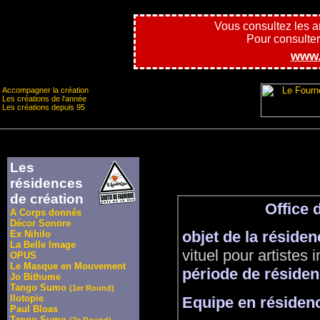
Vous consultez les 
Pour consulter l
www.
Accompagner la création
Les créations de l'année
Les créations depuis 95
Les
résidences
de création
Office 
A Corps donnés
Décor Sonore
objet de la résiden
Ex Nihilo
La Belle Image
vituel pour artistes 
OPUS
Le Masque en Mouvement
période de résiden
Jo Bithume
Tango Sumo
(1er Round)
Ilotopie
Equipe en résidenc
Paul Bloas
Tango Sumo
(2e Round)