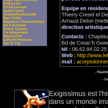
Pied en Sol
Equipe en résidenc
Frichti Concept
Qualité Street
Thierry Cresel et D
KompleXKapharnaüM
Banc Public
Arnaud Delon (mett
Migrateurs / transatlantique
Art Tout Chaud
direction artistique
Trottoir Express
Cie Inflammable
Contacts :
Chapitea
Marche Pied
Collectif Fredandco
Bd de Creac’h Gwe
Xav To Yilo
tél :
06.62.84.02.25
Web :
http://www.l
mail :
acorpsdonne
- Répéti
- S
Exigissimus est l’
dans un monde imag