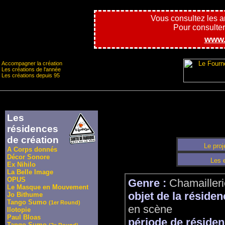
Vous consultez les 
Pour consulter l
www.
Accompagner la création
Les créations de l'année
Les créations depuis 95
Les
résidences
de création
Le proj
A Corps donnés
Décor Sonore
Les 
Ex Nihilo
La Belle Image
OPUS
Genre :
Chamailleri
Le Masque en Mouvement
objet de la résiden
Jo Bithume
Tango Sumo
(1er Round)
en scène
Ilotopie
Paul Bloas
période de résiden
Tango Sumo
(2e Round)