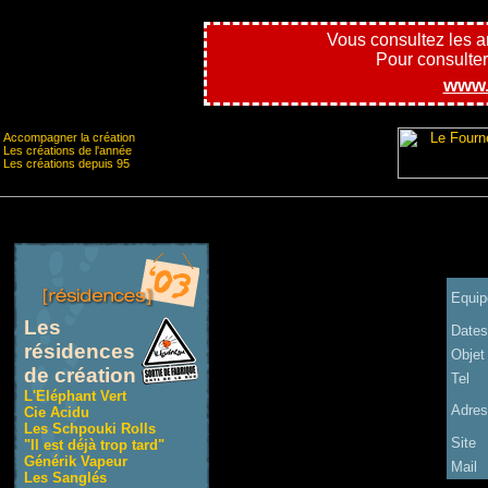
Vous consultez les 
Pour consulter l
www.
Accompagner la création
Les créations de l'année
Les créations depuis 95
Equip
Les
Dates
résidences
Objet
de création
Tel
L'Eléphant Vert
Adres
Cie Acidu
Les Schpouki Rolls
Site
"Il est déjà trop tard"
Générik Vapeur
Mail
Les Sanglés