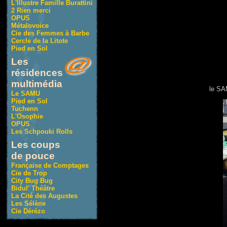
L'Illustre Famille Burattini
2 Rien merci
OPUS
Métalovoice
Cie des Femmes à Barbe
Cercle de la Litote
Pied en Sol
Les
résidences
multimédia
le SA
Le SAMU
Pied en Sol
Tuchenn
L'Osophie
OPUS
Les Schpouki Rolls
Les coups
de pouce
Française de Comptages
Cie de Trop
City Bug Bug
Bidul' Théâtre
La Cité des Augustes
Les Sélène
Cie Dérézo