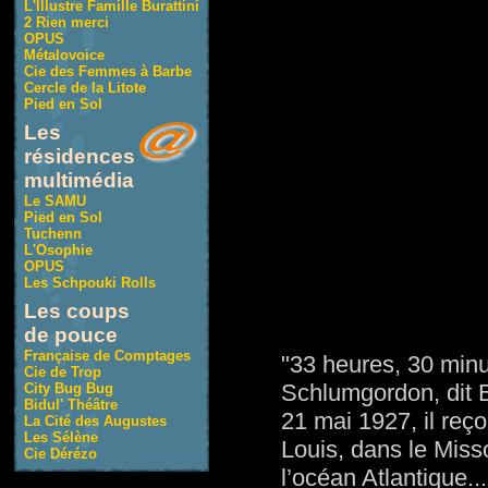
L'Illustre Famille Burattini
2 Rien merci
OPUS
Métalovoice
Cie des Femmes à Barbe
Cercle de la Litote
Pied en Sol
Les
résidences
multimédia
Le SAMU
Pied en Sol
Tuchenn
L'Osophie
OPUS
Les Schpouki Rolls
Les coups
de pouce
Française de Comptages
"33 heures, 30 minu
Cie de Trop
Schlumgordon, dit B
City Bug Bug
Bidul' Théâtre
21 mai 1927, il reço
La Cité des Augustes
Les Sélène
Louis, dans le Misso
Cie Dérézo
l’océan Atlantique..