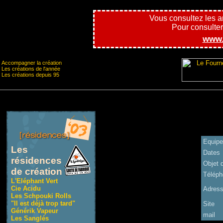
Vous consultez les 
Pour consulter l
www.
Accompagner la création
Les créations de l'année
Les créations depuis 95
Equipe
Les
Dates
résidences
Objet 
de création
Téléph
L'Eléphant Vert
Cie Acidu
Adres
Les Schpouki Rolls
"Il est déjà trop tard"
Site
Générik Vapeur
mail
Les Sanglés