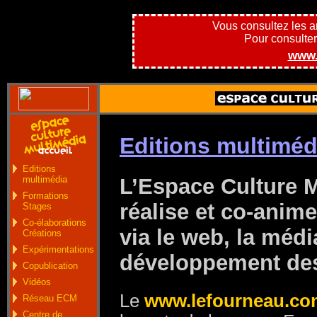
Vous consultez les 
Pour consulter l
www.
Editions multiméd
Editions
L’Espace Culture 
multimédia
Formations
réalise et co-anime
Stages
Co-élaborations
via le web, la média
Créations
Expérimentations
développement des 
Copublication
Vidéos
Le
www.lefourneau.co
Réseau ECM
Centre de