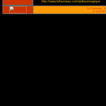
http://www.lefourneau.com/ardoisemagique
Le Fourneau - S
11 Quai de 