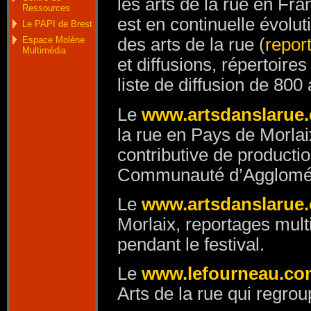
les arts de la rue en Fra
Ressources
est en continuelle évolu
Le PAPI de Brest
Espace Molène
des arts de la rue (
repor
Multimédia
et diffusions, répertoire
liste de diffusion de 80
Le
www.artsdanslarue
la rue en Pays de Morlai
contributive de producti
Communauté d’Agglomé
Le
www.artsdanslarue.
Morlaix, reportages multi
pendant le festival.
Le
www.lefourneau.com
Arts de la rue qui regro