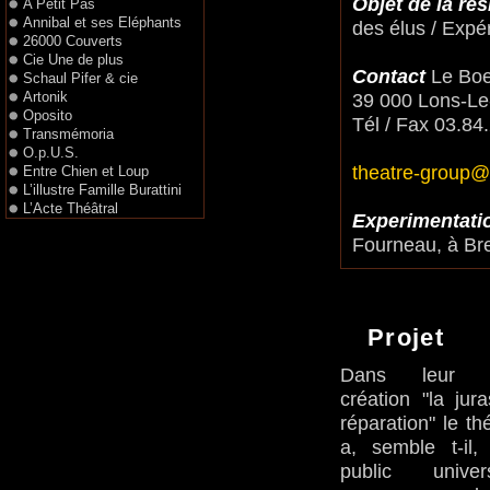
Objet de la ré
A Petit Pas
Annibal et ses Eléphants
des élus / Expé
26000 Couverts
Cie Une de plus
Contact
Le Boeu
Schaul Pifer & cie
Artonik
39 000 Lons-Le
Oposito
Tél / Fax 03.84
Transmémoria
O.p.U.S.
theatre-group@
Entre Chien et Loup
L’illustre Famille Burattini
L’Acte Théâtral
Experimentati
Fourneau, à Br
Projet
Dans leur pr
création "la jur
réparation" le th
a, semble t-il,
public unive