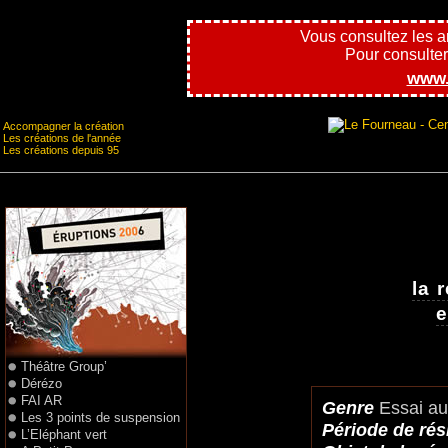
Vous consultez les 
Pour consulter l
www.
Accompagner la création
Les créations de l'année
Les créations depuis 95
la 
e
Théâtre Group’
Dérézo
FAI AR
Genre
Essai aut
Les 3 points de suspension
Période de ré
L’Eléphant vert