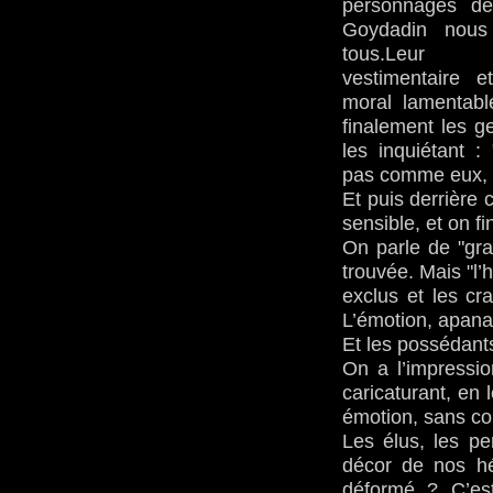
personnages de 
Goydadin nous
tous.Leur
vestimentaire e
moral lamentabl
finalement les g
les inquiétant :
pas comme eux, m
Et puis derrière 
sensible, et on f
On parle de "gra
trouvée. Mais "l’
exclus et les cra
L’émotion, apan
Et les possédants,
On a l’impressio
caricaturant, en 
émotion, sans co
Les élus, les pe
décor de nos hér
déformé ? C’est