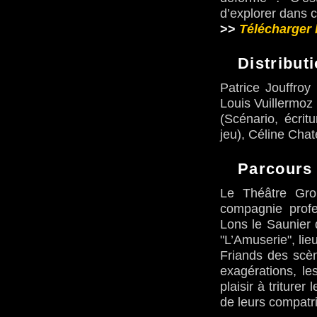
d’explorer dans c
>>
Télécharger 
Distribut
Patrice Jouffroy 
Louis Vuillermoz 
(Scénario, écritu
jeu), Céline Chate
Parcours
Le Théâtre Grou
compagnie profe
Lons le Saunier 
"L’Amuserie", lieu
Friands des scè
exagérations, l
plaisir à triturer
de leurs compatr