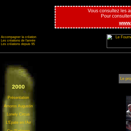
Vous consultez les 
Pour consulter l
www.
Accompagner la création
Les créations de l'année
Les créations depuis 95
Le pro
2000
Présentation
Amoros Augustin
Lonely Circus
L'Epate en l'Air
Cie l'Eolienne