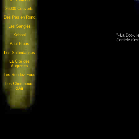
26000 Couverts
Des Pas en Rond
Les Sanglés
Kabbal
"«La Dot», l
(l'article n'e
Paul Bloas
Les Saltindanses
La Cité des
Augustes
Les Rendez-Fous
Les Chercheurs
d'Air