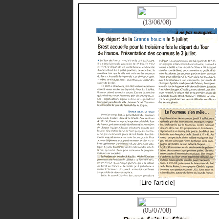
(13/06/08)
[
Lire l'article
]
(05/07/08)