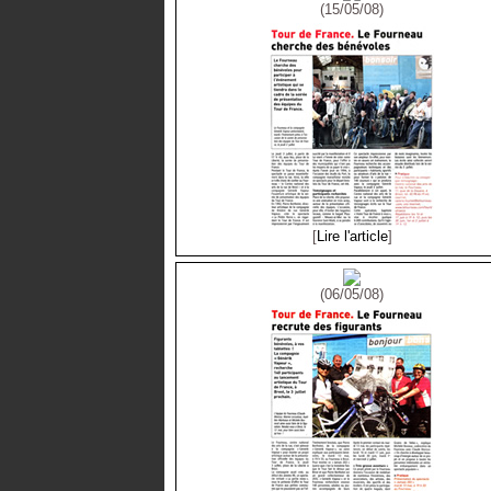
(15/05/08)
[
Lire l'article
]
(06/05/08)