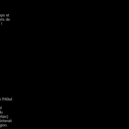
mps et
rts de
 !
 l'Hôtel
el
du
laix)
riterait
gion.