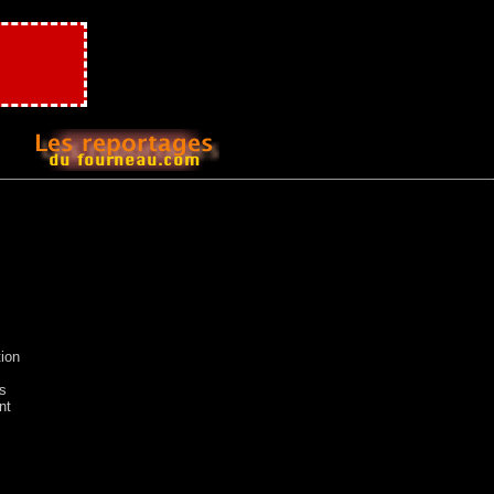
ion
es
nt