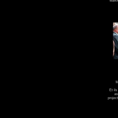
walki
M
Et il
as
projec