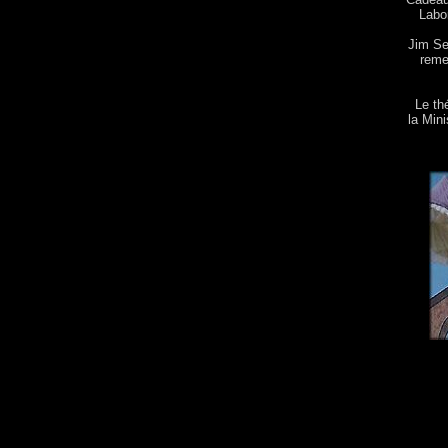
Labo
Jim Se
remet
Le th
la Min