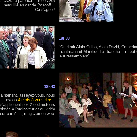
e, cravate pare-bal, car de CRS
maquillé en car de Roscoff…
Ca s'agite !
18h33
"On dirait Alain Guiho, Alain David, Catherin
Trautmann et Marylise Le Branchu. En tout c
leur ressemblent".
18h43
aintenant, asseyez-vous, nous
avons
4 mots à vous dire
…
s s'appliquent nos 2 codirecteurs
sistés à l'ordinateur et au vidéo
teur par Yffic, magicien du web.