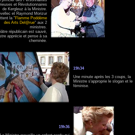
rieuses et Révolutionnaires
de Kergleuz à la Ministre.
vellec et Raymond Morizur
tent la "
Flamme Poddéme
des Arts Del@rue
" aux 2
ministres.
éâtre républicain est sauvé,
istre apprécie et pense à sa
cheminée.
19h34
Une minute après les 3 coups, la
Ministre s'approprie le slogan et le
féminise.
19h36