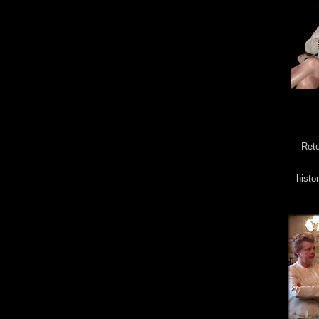
Reto
histo