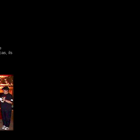
e
as, ils