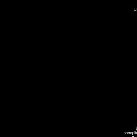
U
panopli