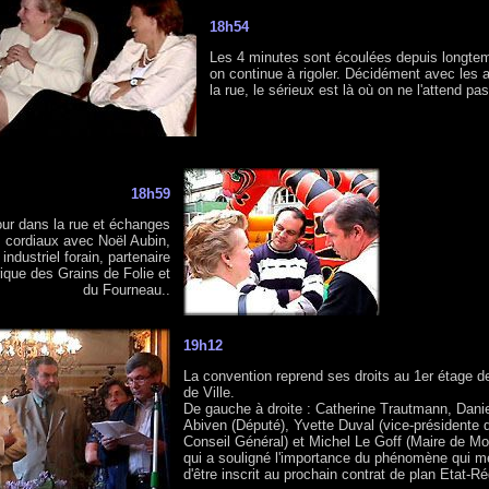
18h54
Les 4 minutes sont écoulées depuis longte
on continue à rigoler. Décidément avec les a
la rue, le sérieux est là où on ne l'attend pas
18h59
ur dans la rue et échanges
cordiaux avec Noël Aubin,
industriel forain, partenaire
rique des Grains de Folie et
du Fourneau..
19h12
La convention reprend ses droits au 1er étage de
de Ville.
De gauche à droite : Catherine Trautmann, Dani
Abiven (Député), Yvette Duval (vice-présidente 
Conseil Général) et Michel Le Goff (Maire de Mor
qui a souligné l'importance du phénomène qui mé
d'être inscrit au prochain contrat de plan Etat-Ré