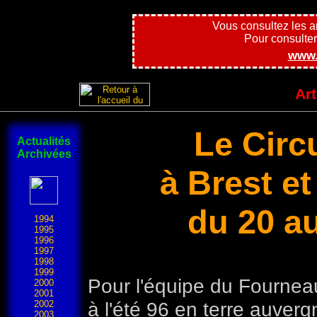
Vous consultez les 
Pour consulter l
www.
Art
Le Circ
Actualités
Archivées
à Brest et
du 20 au
1994
1995
1996
1997
1998
1999
Pour l'équipe du Fournea
2000
2001
à l'été 96 en terre auverg
2002
2003