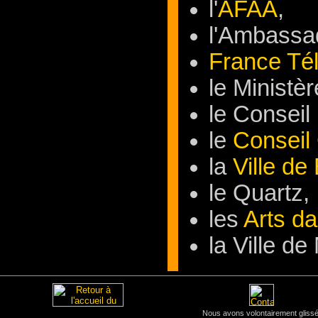
l'
AFAA
,
l'Ambassad
France Té
le Ministè
le Conseil
le
Conseil 
la
Ville de
le Quartz,
les
Arts da
la Ville de
Nous avons volontairement glissé 