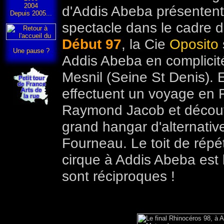
2004
d'Addis Abeba présentent 
Depuis 2005...
spectacle dans le cadre du
Début 97
, la Cie
Oposito
Une pause ?
Addis Abeba en complicit
Mesnil (Seine St Denis).
effectuent un voyage en F
Raymond Jacob et découvre
grand hangar d'alternat
Fourneau. Le toit de répé
cirque à Addis Abeba est 
sont réciproques !