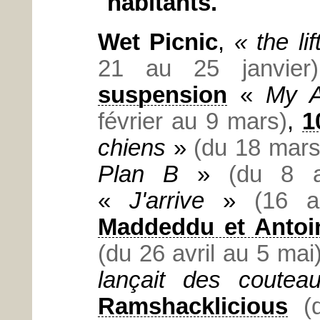
habitants.
Wet Picnic
,
« the li
21 au 25 janvier)
suspension
«
My A
février au 9 mars)
,
1
chiens
»
(du 18 mars 
Plan B
»
(du 8 a
«
J'arrive
»
(16 a
Maddeddu et Antoi
(du 26 avril au 5 mai
lançait des coutea
Ramshacklicious
(