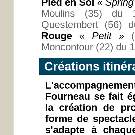
Pied en Sol
«
Spring
Moulins (35) du 
Questembert (56) d
Rouge
«
Petit
»
Moncontour (22) du 1
Créations itinér
L'accompagnem
Fourneau se fait 
la création de pro
forme de spectacle
s'adapte à chaque