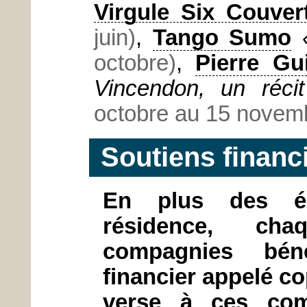
Virgule Six Couver
juin)
,
Tango Sumo
octobre)
,
Pierre Gui
Vincendon, un réci
octobre au 15 novem
Soutiens financ
En plus des éq
résidence, cha
compagnies béné
financier appelé c
verse à ces com