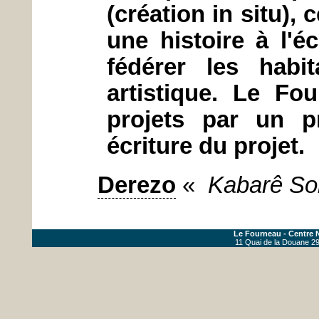
(création in situ),
une histoire à l'éc
fédérer les habi
artistique. Le F
projets par un p
écriture du projet.
Derezo
«
Kabarê So
Le Fourneau - Centre N
11 Quai de la Douane 29