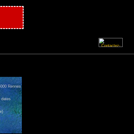
5000 Rennes
6 dates
e)