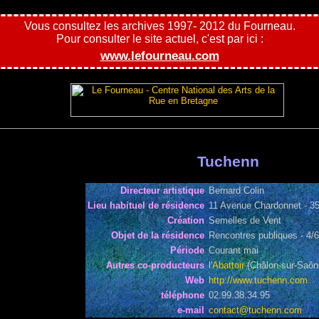
Vous consultez les archives 1997- 2012 du Fourneau.
Pour consulter le site actuel, c'est par ici :
www.lefourneau.com
Tuchenn
Directeur artistique
Bernard Colin
Lieu habituel de résidence
11 Avenue Chardonnet - 3
Création
Semelles de Vent
Objet de la résidence
Rencontres publiques - 4/
Période
Courant mai
Autres co-producteurs
l'
Abattoir
(Châlon-sur-Saôn
Web
http://www.tuchenn.com
téléphone
02.99.38.34.95
e-mail
contact@tuchenn.com